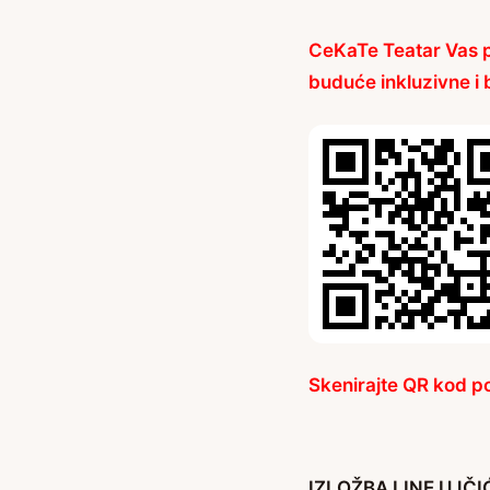
CeKaTe Teatar Vas p
buduće inkluzivne i 
Skenirajte QR kod po
IZLOŽBA LINE UJČ