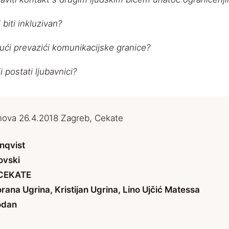
biti inkluzivan?
ujući prevazići komunikacijske granice?
i postati ljubavnici?
Enqvist
ovski
 CEKATE
orana Ugrina, Kristijan Ugrina, Lino Ujčić Matessa
odan