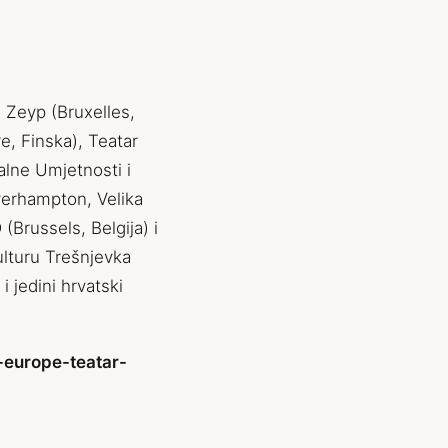
 Zeyp (Bruxelles,
re, Finska), Teatar
alne Umjetnosti i
verhampton, Velika
(Brussels, Belgija) i
ulturu Trešnjevka
i jedini hrvatski
-euro
pe-teatar-