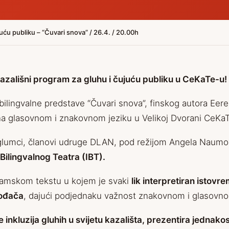
uću publiku – “Čuvari snova” / 26.4. / 20.00h
kazališni program za gluhu i čujuću publiku u CeKaTe-u!
bilingvalne predstave “Čuvari snova”, finskog autora Eere 
a glasovnom i znakovnom jeziku u Velikoj Dvorani CeKaT
 glumci, članovi udruge DLAN, pod režijom Angela Naumov
Bilingvalnog Teatra (IBT).
ramskom tekstu u kojem je svaki
lik interpretiran istovr
vođača
, dajući podjednaku važnost znakovnom i glasovno
e inkluzija gluhih u svijetu kazališta, prezentira jednakost