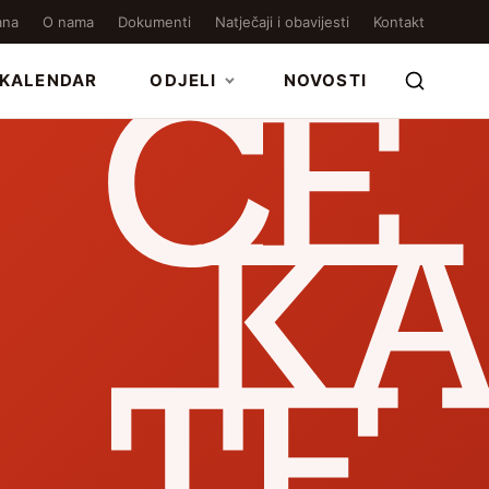
ana
O nama
Dokumenti
Natječaji i obavijesti
Kontakt
KALENDAR
ODJELI
NOVOSTI