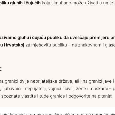
liku gluhih i čujućih
koja simultano može uživati u umje
ozivamo gluhu i čujuću publiku da uveličaju premijeru p
u Hrvatskoj
za mješovitu publiku – na znakovnom i glas
E
granici dvije neprijateljske države, ali i na granici jave 
 ljubavnici i neprijatelji, vojnici i civili, žene i muškarci 
spoznate vlastite i tuđe granice i odgovorite na pitanja:
aviti kontakt s drugim ljudskim bićem unatoč ograničenj