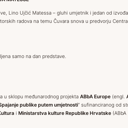
ve, Lino Ujčić Matessa – gluhi umjetnik i jedan od izvođa
autorskih radova na temu Čuvara snova u predvorju Centra
avljena samo na dan predstave.
va u sklopu međunarodnog projekta
ABbA Europe
(engl.
Spajanje publike putem umjetnosti
” sufinanciranog od s
Kultura
i
Ministarstva kulture Republike Hrvatske
(ABbA 