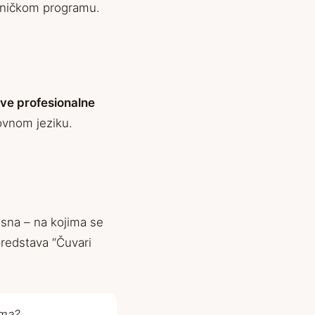
tničkom programu.
rve profesionalne
ovnom jeziku.
i sna – na kojima se
– predstava “Čuvari
ima?