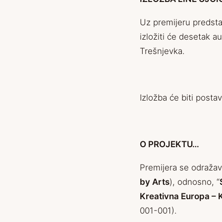
Uz premijeru predsta
izložiti će desetak 
Trešnjevka.
Izložba će biti post
O PROJEKTU…
Premijera se odraža
by Arts
), odnosno, “
Kreativna Europa – 
001-001).