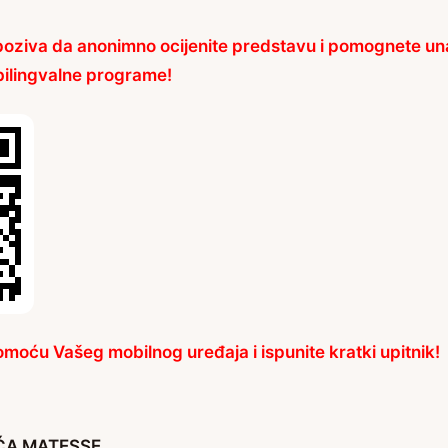
oziva da anonimno ocijenite predstavu i pomognete una
bilingvalne programe!
moću Vašeg mobilnog uređaja i ispunite kratki upitnik!
IĆA MATESSE