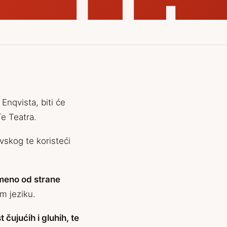
Enqvista, biti će
e Teatra.
skog te koristeći
emeno od strane
m jeziku.
 čujućih i gluhih, te