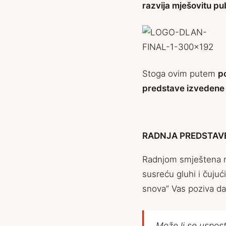
razvija mješovitu pub
Stoga ovim putem
p
predstave izvedene 
RADNJA PREDSTAV
Radnjom smještena na 
susreću gluhi i čujući,
snova” Vas poziva da 
Može li se uspost