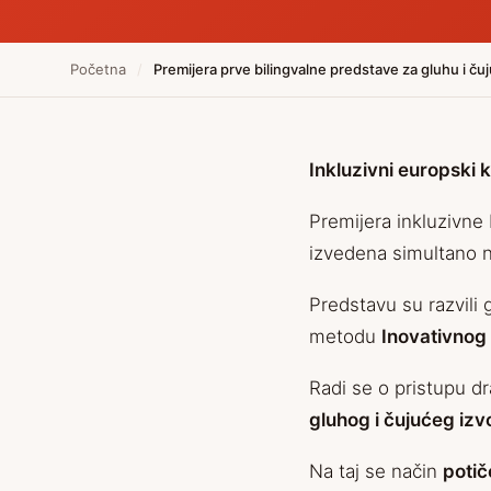
Početna
/
Premijera prve bilingvalne predstave za gluhu i čuj
Inkluzivni europski 
Premijera inkluzivne 
izvedena simultano n
Predstavu su razvili
metodu
I
novativnog 
Radi se o pristupu d
gluhog i čujućeg iz
Na taj se način
potič