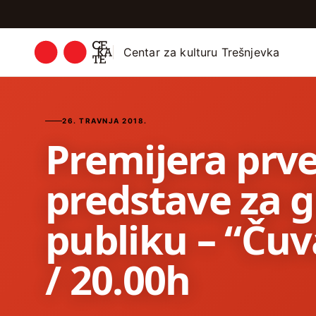
Centar za kulturu Trešnjevka
26. TRAVNJA 2018.
Premijera prve
predstave za g
publiku – “Čuva
/ 20.00h