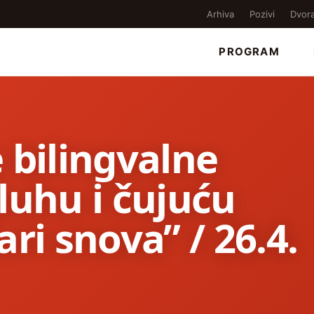
Arhiva
Pozivi
Dvor
PROGRAM
 bilingvalne
luhu i čujuću
ri snova” / 26.4.