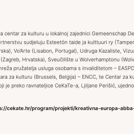
ra centar za kulturu u lokalnoj zajednici Gemeenschap De
partnerstvu sudjeluju Esteetön taide ja kulttuuri ry (Tampe
rska), Vo’Arte (Lisabon, Portugal), Udruga Kazaliste, Vizu
 (Zagreb, Hrvatska), Sveučilište u Wolverhamptonu (Wol
mreža pružatelja usluga osobama s invaliditetom – EASPD 
ra za kulturu (Brussels, Belgija) – ENCC, te Centar za k
i je preko ravnateljice CeKaTe-a, Ljiljane Perišić, ujedno 
s://cekate.hr/
program/projekti/
kreativna-europa-abba