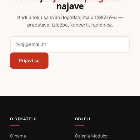
najave
Budi u toku sa svim događanjima u CeKaTe-u —
predstave, izložbe, koncerti, radionice.
Prijavi se
O CEKATE-U
ODJELI
O nama
Galerija Modulor