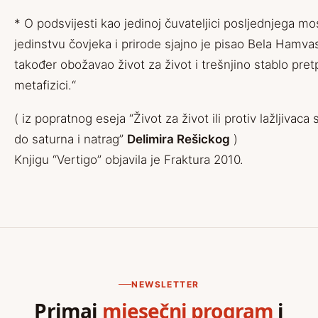
* O podsvijesti kao jedinoj čuvateljici posljednjega m
jedinstvu čovjeka i prirode sjajno je pisao Bela Hamvas
također obožavao život za život i trešnjino stablo pre
metafizici.“
( iz popratnog eseja “Život za život ili protiv lažljivaca
do saturna i natrag”
Delimira Rešickog
)
Knjigu “Vertigo” objavila je Fraktura 2010.
NEWSLETTER
Primaj
mjesečni program
i