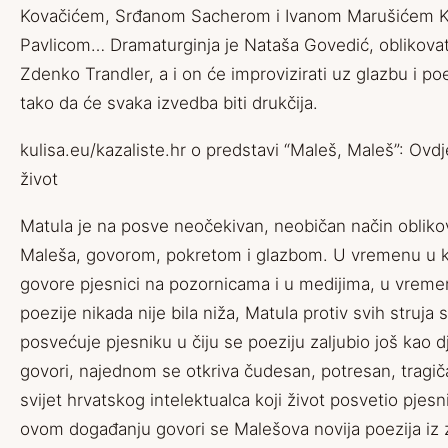
Kovačićem, Srđanom Sacherom i Ivanom Marušićem K
Pavlicom… Dramaturginja je Nataša Govedić, oblikovatel
Zdenko Trandler, a i on će improvizirati uz glazbu i p
tako da će svaka izvedba biti drukčija.
kulisa.eu/kazaliste.hr o predstavi “Maleš, Maleš”:
Ovdje
život
Matula je na posve neočekivan, neobičan način obliko
Maleša, govorom, pokretom i glazbom. U vremenu u k
govore pjesnici na pozornicama i u medijima, u vreme
poezije nikada nije bila niža, Matula protiv svih struja
posvećuje pjesniku u čiju se poeziju zaljubio još kao d
govori, najednom se otkriva čudesan, potresan, tragiča
svijet hrvatskog intelektualca koji život posvetio pjesn
ovom događanju govori se Malešova novija poezija iz z