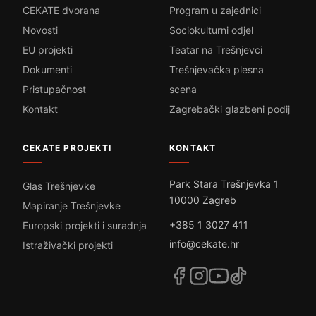
CEKATE dvorana
Program u zajednici
Novosti
Sociokulturni odjel
EU projekti
Teatar na Trešnjevci
Dokumenti
Trešnjevačka plesna
Pristupačnost
scena
Kontakt
Zagrebački glazbeni podij
CEKATE PROJEKTI
KONTAKT
Park Stara Trešnjevka 1
Glas Trešnjevke
10000 Zagreb
Mapiranje Trešnjevke
+385 1 3027 411
Europski projekti i suradnja
info@cekate.hr
Istraživački projekti