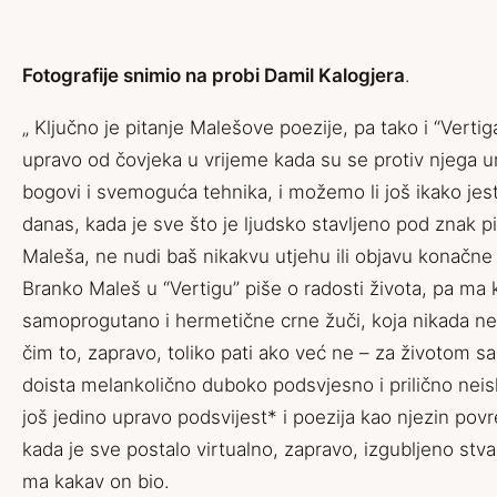
Fotografije snimio na probi Damil Kalogjera
.
„ Ključno je pitanje Malešove poezije, pa tako i “Vertiga
upravo od čovjeka u vrijeme kada su se protiv njega uro
bogovi i svemoguća tehnika, i možemo li još ikako jesti,
danas, kada je sve što je ljudsko stavljeno pod znak pita
Maleša, ne nudi baš nikakvu utjehu ili objavu konačne 
Branko Maleš u “Vertigu” piše o radosti života, pa ma 
samoprogutano i hermetične crne žuči, koja nikada n
čim to, zapravo, toliko pati ako već ne – za životom s
doista melankolično duboko podsvjesno i prilično neisk
još jedino upravo podsvijest* i poezija kao njezin pov
kada je sve postalo virtualno, zapravo, izgubljeno stv
ma kakav on bio.