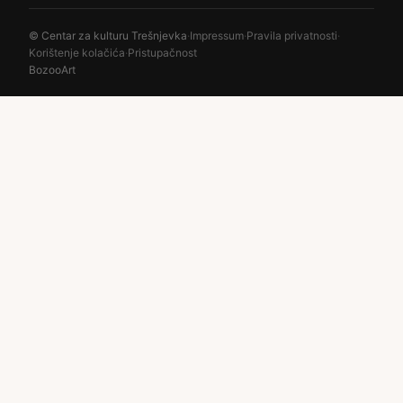
© Centar za kulturu Trešnjevka
·
Impressum
·
Pravila privatnosti
·
Korištenje kolačića
·
Pristupačnost
BozooArt