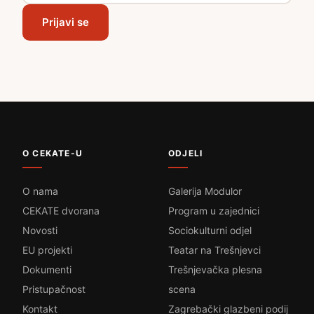
Prijavi se
O CEKATE-U
ODJELI
O nama
Galerija Modulor
CEKATE dvorana
Program u zajednici
Novosti
Sociokulturni odjel
EU projekti
Teatar na Trešnjevci
Dokumenti
Trešnjevačka plesna
Pristupačnost
scena
Kontakt
Zagrebački glazbeni podij